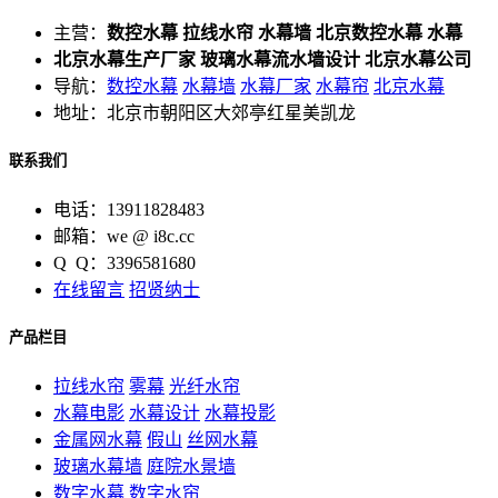
主营：
数控水幕 拉线水帘 水幕墙 北京数控水幕 水幕
北京水幕生产厂家 玻璃水幕流水墙设计 北京水幕公司
导航：
数控水幕
水幕墙
水幕厂家
水幕帘
北京水幕
地址：北京市朝阳区大郊亭红星美凯龙
联系我们
电话：13911828483
邮箱：we @ i8c.cc
Q Q：3396581680
在线留言
招贤纳士
产品栏目
拉线水帘
雾幕
光纤水帘
水幕电影
水幕设计
水幕投影
金属网水幕
假山
丝网水幕
玻璃水幕墙
庭院水景墙
数字水幕
数字水帘