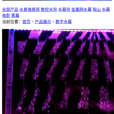
全部产品
水景墙景观
数控水帘
水幕帘
金属网水幕
假山
水幕
电影
雾幕
当前位置：
首页
>
产品展示
>
数字水幕