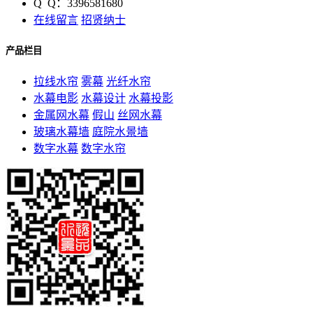
Q Q：3396581680
在线留言
招贤纳士
产品栏目
拉线水帘
雾幕
光纤水帘
水幕电影
水幕设计
水幕投影
金属网水幕
假山
丝网水幕
玻璃水幕墙
庭院水景墙
数字水幕
数字水帘