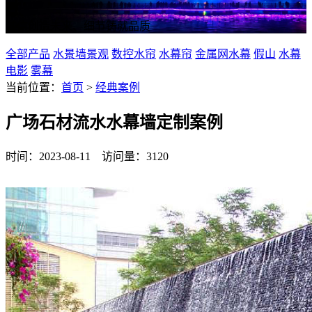
诚信创造未来、细节铸就品质
全部产品
水景墙景观
数控水帘
水幕帘
金属网水幕
假山
水幕
电影
雾幕
当前位置：
首页
>
经典案例
广场石材流水水幕墙定制案例
时间：2023-08-11 访问量：3120