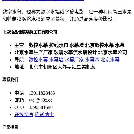
数字水幕，也称为数字水墙或水幕电影，是一种利用高压水泵
和特制喷嘴将水喷洒成屏幕状，并通过高亮度投影设···
北京逸品佳宸装饰工程有限公司
主营：
数控水幕 拉线水帘 水幕墙 北京数控水幕 水幕
北京水幕生产厂家 玻璃水幕流水墙设计 北京水幕公司
导航：
数控水幕
水幕墙
水幕厂家
水幕帘
北京水幕
地址：北京市朝阳区大郊亭红星美凯龙
联系我们
电话：13911828483
邮箱：we @ i8c.cc
Q Q：3396581680
在线留言
招贤纳士
产品栏目