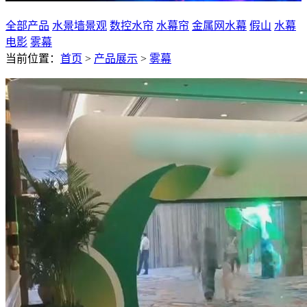
全部产品
水景墙景观
数控水帘
水幕帘
金属网水幕
假山
水幕
电影
雾幕
当前位置：
首页
>
产品展示
>
雾幕