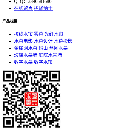
Q Q：3396581680
在线留言
招贤纳士
产品栏目
拉线水帘
雾幕
光纤水帘
水幕电影
水幕设计
水幕投影
金属网水幕
假山
丝网水幕
玻璃水幕墙
庭院水景墙
数字水幕
数字水帘