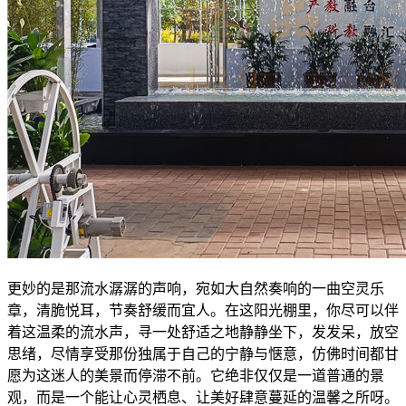
更妙的是那流水潺潺的声响，宛如大自然奏响的一曲空灵乐
章，清脆悦耳，节奏舒缓而宜人。在这阳光棚里，你尽可以伴
着这温柔的流水声，寻一处舒适之地静静坐下，发发呆，放空
思绪，尽情享受那份独属于自己的宁静与惬意，仿佛时间都甘
愿为这迷人的美景而停滞不前。它绝非仅仅是一道普通的景
观，而是一个能让心灵栖息、让美好肆意蔓延的温馨之所呀。