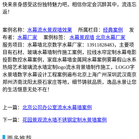
快来亲身感受这份独特魅力吧，相信你定会沉醉其中，流连忘
返！
案例名称：
水幕流水景观墙效果
所属栏目：
经典案例
发
布者：
水幕厂家
案例标签：
水幕景观墙
北京水幕厂家
服务项目：水幕墙北京数字水幕厂家：13911828483，主要项
目有石材、玻璃水幕墙制作施工案例，拉线水帘定制水幕电影
投影数控水幕案例，家庭水幕墙金属网水幕案例雾幕假山水系
热熔艺术玻璃流水墙定制logo流水背景墙制作施工，LOGO字
水景墙数字水幕设计工程案例遍布北京上海广州深圳武汉南京
郑州济南沈阳太原石家庄等地，细节铸就品质，逸品水景让您
的生活惬意无处不在！
上一篇：
北京公司办公室流水水幕墙案例
下一篇：
花园景观流水墙不锈钢定制水景墙案例
更多推荐