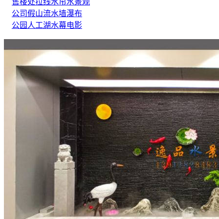
售楼处拉线水帘水景观
公司假山流水墙瀑布
公园人工湖水幕电影