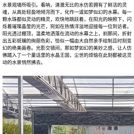
水景观墙所吸引。看呐，清澈无比的水仿若拥有了鲜活的灵
魂，从高处轻盈地倾泻而下，化作一道如梦似幻的水幕。每一
颗水珠都似灵动的精灵，欢快地跳跃着，在阳光的映照下，闪
烁着璀璨晶莹的光芒，宛如在热情洋溢地迎接每一位到访者。
阳光透过棚顶，温柔地洒落在流动的水幕之上，刹那间，折射
出五彩斑斓的绚丽色彩，恰似一幅由大自然亲手绘制且时刻变
幻的绝美画卷。光影交错间，那如梦如幻的美妙之感，让人仿
佛踏入了一个童话里的水晶王国，尘世的烦恼在此刻都被这灵
动的水景悄然拂去。