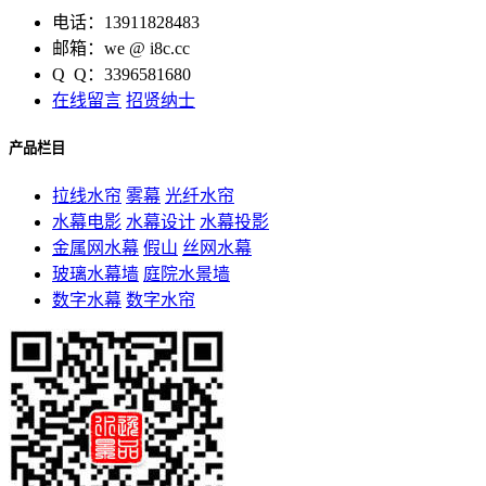
电话：13911828483
邮箱：we @ i8c.cc
Q Q：3396581680
在线留言
招贤纳士
产品栏目
拉线水帘
雾幕
光纤水帘
水幕电影
水幕设计
水幕投影
金属网水幕
假山
丝网水幕
玻璃水幕墙
庭院水景墙
数字水幕
数字水帘