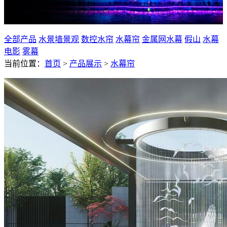
光纤水帘
全部产品
水景墙景观
数控水帘
水幕帘
金属网水幕
假山
水幕
电影
雾幕
当前位置：
首页
>
产品展示
>
水幕帘