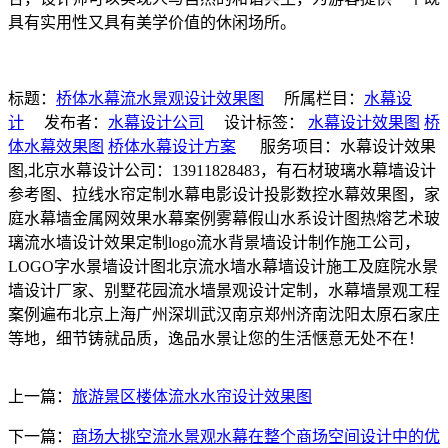
具有实用性又具有美学价值的休闲场所。
标题：
桥体水幕流水景观设计效果图
所属栏目：
水幕设
计
发布者：
水幕设计公司
设计标签：
水幕设计效果图
桥
体水幕效果图
桥体水幕设计方案
服务项目：水幕设计效果
图,北京水幕设计公司：13911828483，有石材玻璃水幕墙设计
参考图、拉线水帘定制水幕电影设计投影数控水幕效果图，家
庭水幕墙金属网效果水幕案例雾幕假山水系设计图热熔艺术玻
璃流水墙设计效果定制logo流水背景墙设计制作施工公司，
LOGO字水景墙设计图北京流水墙水幕墙设计施工及庭院水景
墙设计厂家、别墅花园流水墙景观设计定制，水幕墙景观工程
案例遍布北京上海广州深圳武汉南京郑州济南沈阳太原石家庄
等地，细节铸就品质，逸品水景让您的生活惬意无处不在！
上一篇：
旅游景区楼体流水水帘设计效果图
下一篇：
商场大挑空流水景观水幕在整个商场空间设计中的优