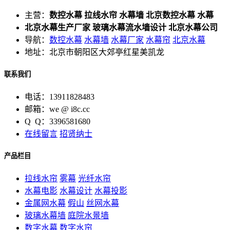
主营：
数控水幕 拉线水帘 水幕墙 北京数控水幕 水幕
北京水幕生产厂家 玻璃水幕流水墙设计 北京水幕公司
导航：
数控水幕
水幕墙
水幕厂家
水幕帘
北京水幕
地址：北京市朝阳区大郊亭红星美凯龙
联系我们
电话：13911828483
邮箱：we @ i8c.cc
Q Q：3396581680
在线留言
招贤纳士
产品栏目
拉线水帘
雾幕
光纤水帘
水幕电影
水幕设计
水幕投影
金属网水幕
假山
丝网水幕
玻璃水幕墙
庭院水景墙
数字水幕
数字水帘