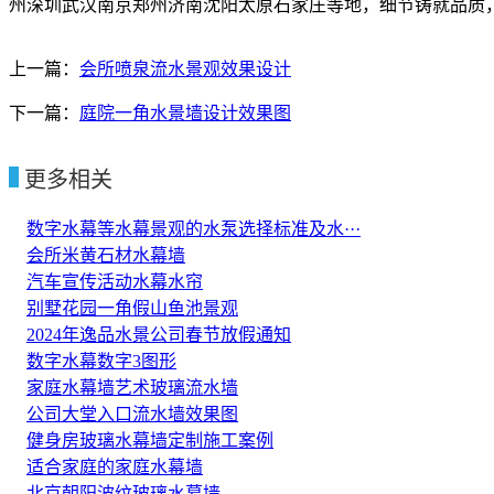
州深圳武汉南京郑州济南沈阳太原石家庄等地，细节铸就品
上一篇：
会所喷泉流水景观效果设计
下一篇：
庭院一角水景墙设计效果图
更多相关
数字水幕等水幕景观的水泵选择标准及水···
会所米黄石材水幕墙
汽车宣传活动水幕水帘
别墅花园一角假山鱼池景观
2024年逸品水景公司春节放假通知
数字水幕数字3图形
家庭水幕墙艺术玻璃流水墙
公司大堂入口流水墙效果图
健身房玻璃水幕墙定制施工案例
适合家庭的家庭水幕墙
北京朝阳波纹玻璃水幕墙