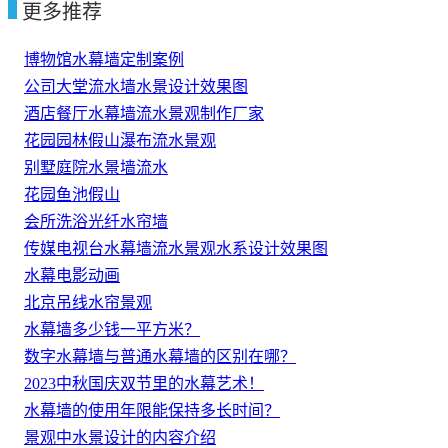
更多推荐
博物馆水幕墙定制案例
公司大堂流水墙水景设计效果图
酒店餐厅水幕墙流水景观制作厂家
花园园林假山瀑布流水景观
别墅庭院水景墙流水
花园鱼池假山
会所洗浴光纤水帘墙
传媒电视台水幕墙流水景观水系设计效果图
水幕电影动画
北京吊线水帘景观
水幕墙多少钱一平方米？
数字水幕墙与普通水幕墙的区别在哪？
2023中秋国庆双节里的水幕艺术！
水幕墙的使用年限能保持多长时间？
景观中水景设计的内容介绍