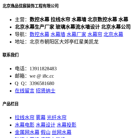
北京逸品佳宸装饰工程有限公司
主营：
数控水幕 拉线水帘 水幕墙 北京数控水幕 水幕
北京水幕生产厂家 玻璃水幕流水墙设计 北京水幕公司
导航：
数控水幕
水幕墙
水幕厂家
水幕帘
北京水幕
地址：北京市朝阳区大郊亭红星美凯龙
联系我们
电话：13911828483
邮箱：we @ i8c.cc
Q Q：3396581680
在线留言
招贤纳士
产品栏目
拉线水帘
雾幕
光纤水帘
水幕电影
水幕设计
水幕投影
金属网水幕
假山
丝网水幕