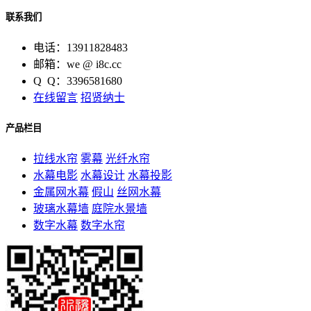
联系我们
电话：13911828483
邮箱：we @ i8c.cc
Q Q：3396581680
在线留言
招贤纳士
产品栏目
拉线水帘
雾幕
光纤水帘
水幕电影
水幕设计
水幕投影
金属网水幕
假山
丝网水幕
玻璃水幕墙
庭院水景墙
数字水幕
数字水帘