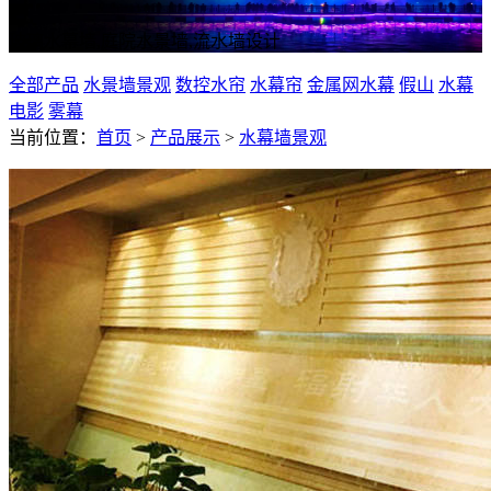
玻璃水幕墙,庭院水景墙,流水墙设计
全部产品
水景墙景观
数控水帘
水幕帘
金属网水幕
假山
水幕
电影
雾幕
当前位置：
首页
>
产品展示
>
水幕墙景观