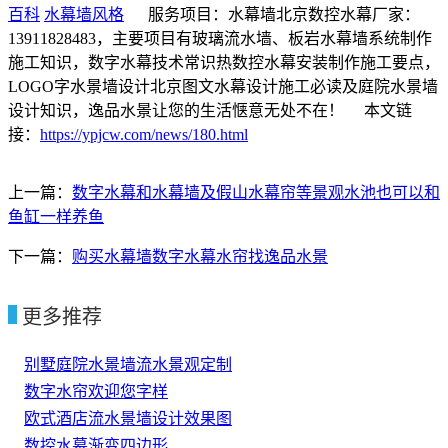
百科
水幕墙风格
服务项目：水幕墙北京数控水幕厂家：
13911828483，主要项目有玻璃流水墙、板岩水幕墙系统制作
施工知识，数字水幕技术常识热数控水幕安装制作施工要点，
LOGO字水景墙设计北京图文水幕设计施工必读及庭院水景墙
设计知识，逸品水景让您的生活惬意无处不在！ 本文链
接：
https://ypjcw.com/news/180.html
上一篇：
数字水幕和水幕墙及假山水幕帘等景观水池也可以和
鱼缸一样养鱼
下一篇：
购买水幕墙数字水幕水帘找逸品水景
更多推荐
别墅庭院水景墙流水景观定制
数字水帘欢迎您字样
欧式酒店流水景墙设计效果图
数控水幕渐变四边形